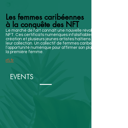
Les femmes caribéennes
à la conquête des NFT
Le marché de l’art connaît une nouvelle révolution et explose 
NFT. Ces certificats numériques infalsifiables démultiplient les p
création et plusieurs jeunes artistes haïtiens du monde du grap
leur collection. Un collectif de femmes caribéennes s’est éga
l’opportunité numérique pour affirmer son plaidoyer féministe via
la première femme.
rfi.fr
EVENTS